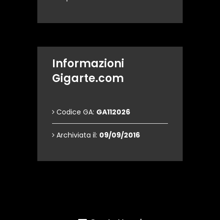
Informazioni
Gigarte.com
Codice GA:
GA112026
Archiviata il:
09/09/2016