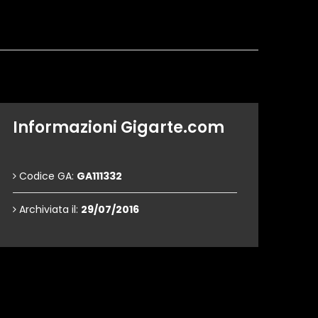
Informazioni Gigarte.com
Codice GA:
GA111332
Archiviata il:
29/07/2016