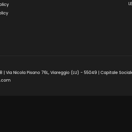
L
olicy
licy
 | Via Nicola Pisano 76L, Viareggio (LU) - 55049 | Capitale Social
e.com
iva sulla raccolta
Le tue preferenze relative alla priva