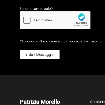
Sei un utente reale?
Cliccando su "Invia il messaggio" accetto che il mio nome
Invia Il Messaggio
Patrizia Morello
Chi siam