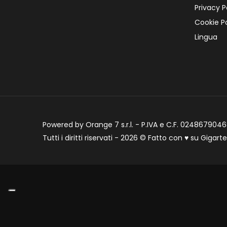
Privacy P
Cookie Po
Lingua
Powered by Orange 7 s.r.l. - P.IVA e C.F. 02486790468
Tutti i diritti riservati - 2026 © Fatto con
♥
su
Gigart
Informat