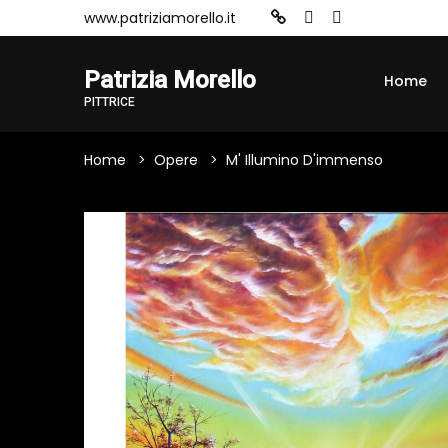
www.patriziamorello.it
Patrizia Morello
Home
PITTRICE
Home
Opere
M' Illumino D'immenso