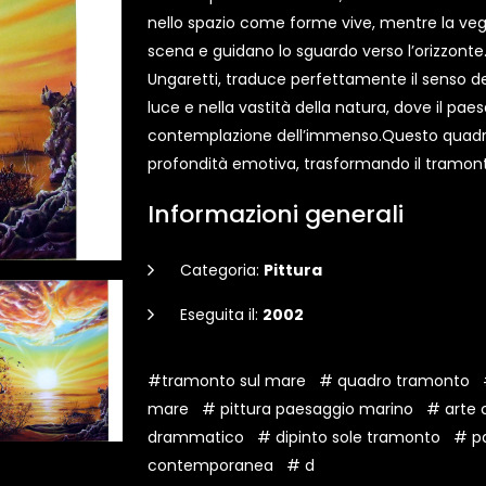
nello spazio come forme vive, mentre la vege
scena e guidano lo sguardo verso l’orizzonte.Il
Ungaretti, traduce perfettamente il senso d
luce e nella vastità della natura, dove il pae
contemplazione dell’immenso.Questo quadro
profondità emotiva, trasformando il tramont
Informazioni generali
Categoria:
Pittura
Eseguita il:
2002
#tramonto sul mare
# quadro tramonto
mare
# pittura paesaggio marino
# arte
drammatico
# dipinto sole tramonto
# pa
contemporanea
# d