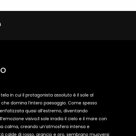
so
ela in cui il protagonista assoluto è il sole al
 che domina l’intero paesaggio. Come spesso
e enfatizzata quasi all’estremo, diventando
emozione visiva.Il sole irradia il cielo e il mare con
acqua calma, creando un’atmosfera intensa e
tà calde di rosso, arancio e oro, sembrano muoversi